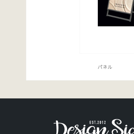
投
パネル
稿
ナ
ビ
ゲ
ー
シ
ョ
ン