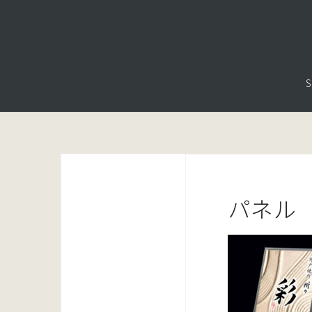
コ
ン
テ
ン
S
ツ
へ
ス
キ
ッ
プ
パネル