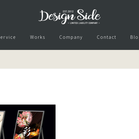
ervice
Works
Company
Contact
Blo