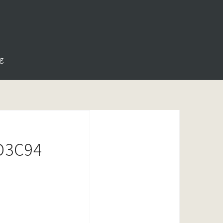
g
D3C94