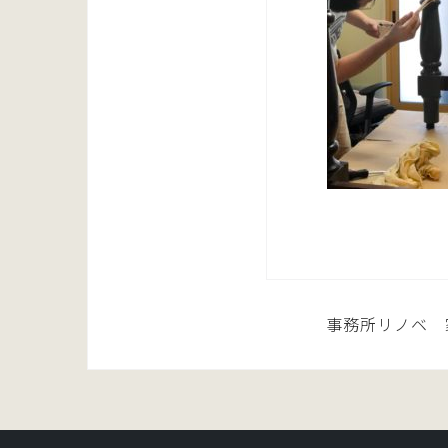
投
事務所リノベ 
稿
ナ
ビ
ゲ