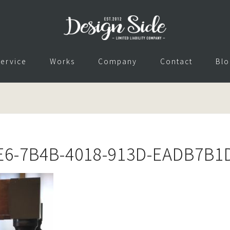
ervice
Works
Company
Contact
Blo
E6-7B4B-4018-913D-EADB7B1