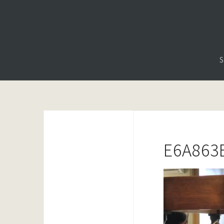
コ
ン
テ
ン
S
ツ
へ
ス
キ
ッ
プ
E6A863