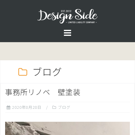
コ
ン
テ
ン
ツ
へ
ス
キ
ブログ
ッ
プ
事務所リノベ 壁塗装
2020年8月28日
ブログ