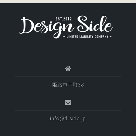
ゲ
ー
シ
ョ
ン
姫路市幸町38
info@d-side.jp