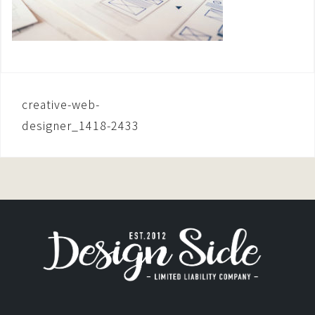
投
creative-web-
稿
designer_1418-2433
ナ
ビ
ゲ
ー
シ
ョ
ン