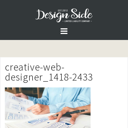
コ
ン
テ
ン
ツ
へ
ス
creative-web-
キ
ッ
designer_1418-2433
プ