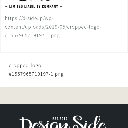
https://d-side.jp/wp-
content/uploads/2019/05/cropped-logo-
e1557965719197-1.png
投
cropped-logo-
稿
e1557965719197-1.png
ナ
ビ
ゲ
ー
シ
ョ
ン