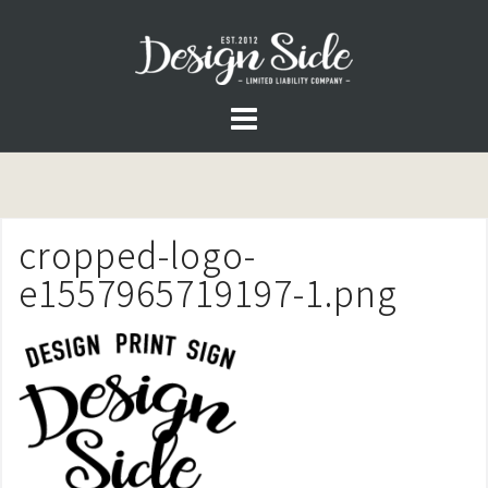
コ
ン
テ
ン
ツ
へ
ス
cropped-logo-
キ
ッ
e1557965719197-1.png
プ