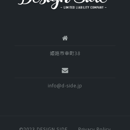
姫路市幸町38
info@d-side.jp
©️2023 DESIGN SIDE
Privacy Policy