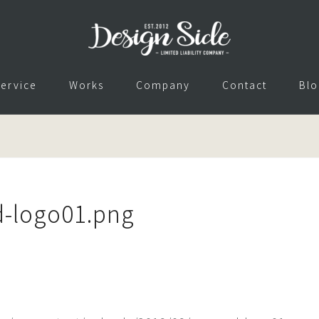
ervice
Works
Company
Contact
Blo
-logo01.png