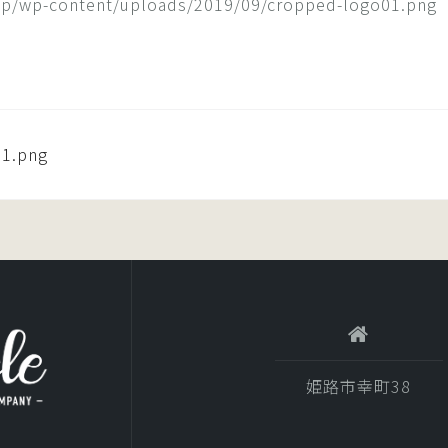
e.jp/wp-content/uploads/2019/09/cropped-logo01.png
01.png
姫路市幸町38