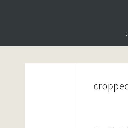
コ
ン
テ
ン
S
ツ
へ
ス
キ
ッ
プ
cropped