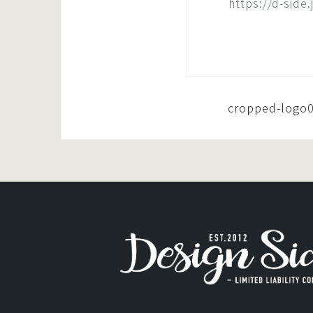
https://d-sid
投
cropped-logo
稿
ナ
ビ
ゲ
ー
シ
ョ
ン