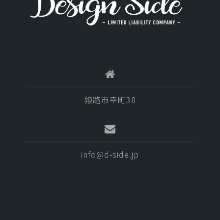
ン
姫路市幸町38
info@d-side.jp