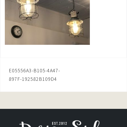
投
E05556A3-B105-4A47-
稿
897F-192582B109D4
ナ
ビ
ゲ
ー
シ
ョ