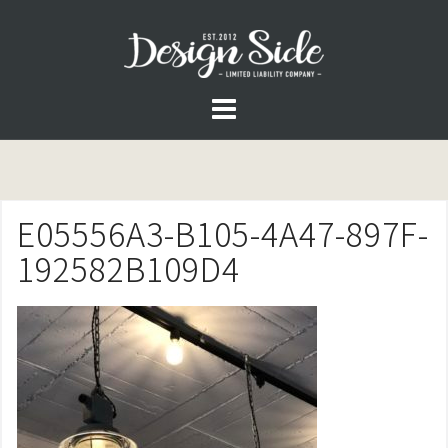
コ
ン
テ
ン
ツ
へ
ス
E05556A3-B105-4A47-897F-
キ
ッ
192582B109D4
プ