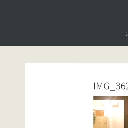
コ
ン
テ
ン
S
ツ
へ
ス
キ
ッ
プ
IMG_36