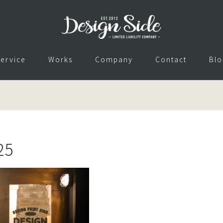
ervice
Works
Company
Contact
Blo
25