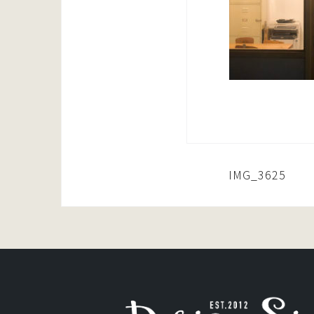
投
IMG_3625
稿
ナ
ビ
ゲ
ー
シ
ョ