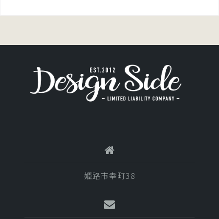
稿
ナ
ビ
ゲ
ー
シ
ョ
ン
姫路市幸町38