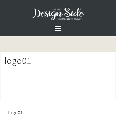
コ
ン
テ
ン
ツ
へ
ス
logo01
キ
ッ
プ
投
logo01