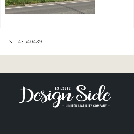
投
S__43540489
稿
ナ
ビ
ゲ
ー
シ
ョ
ン