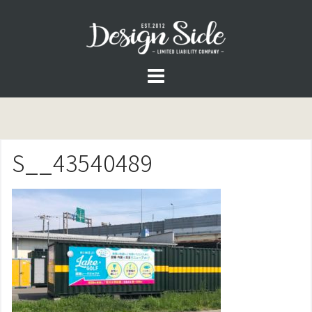
コ
ン
テ
ン
ツ
へ
ス
S__43540489
キ
ッ
プ