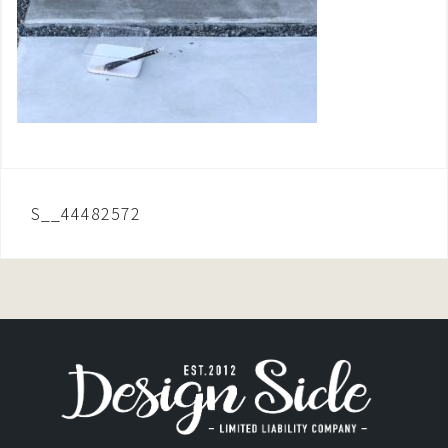
投
S__44482572
稿
ナ
ビ
ゲ
ー
シ
ョ
ン