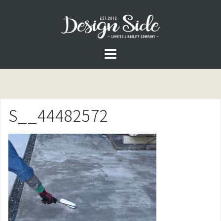
コ
ン
テ
ン
ツ
へ
ス
S__44482572
キ
ッ
プ