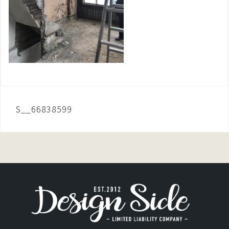
投
S__66838599
稿
ナ
ビ
ゲ
ー
シ
ョ
ン