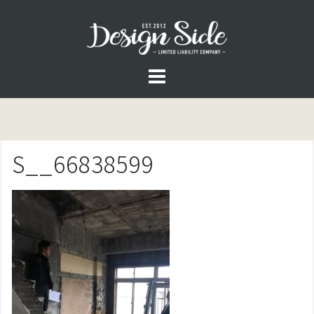
コ
ン
テ
ン
ツ
へ
ス
S__66838599
キ
ッ
プ