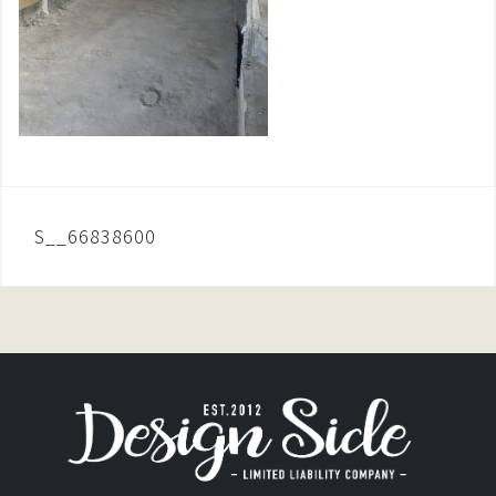
投
S__66838600
稿
ナ
ビ
ゲ
ー
シ
ョ
ン