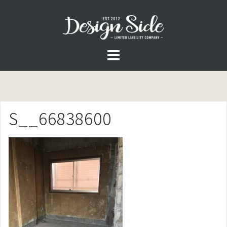
コ
ン
テ
ン
ツ
へ
ス
S__66838600
キ
ッ
プ