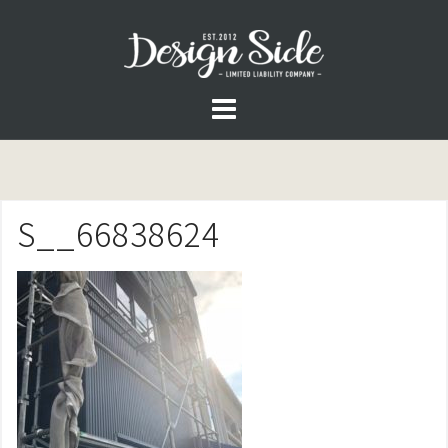
コ
ン
テ
ン
ツ
へ
ス
S__66838624
キ
ッ
プ