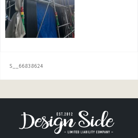
投
S__66838624
稿
ナ
ビ
ゲ
ー
シ
ョ
ン