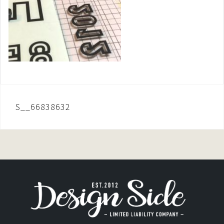
投
S__66838632
稿
ナ
ビ
ゲ
ー
シ
ョ
ン