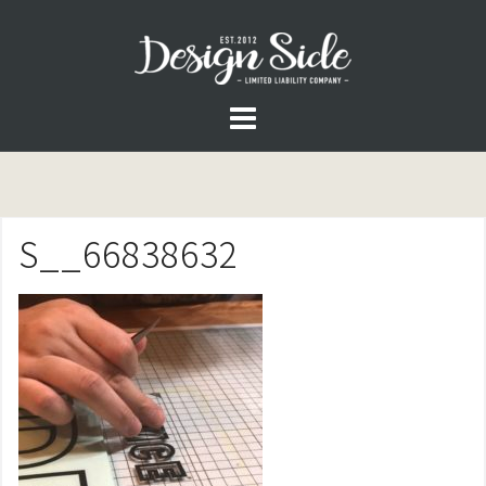
コ
ン
テ
ン
ツ
へ
ス
S__66838632
キ
ッ
プ