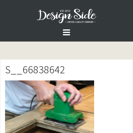
コ
ン
テ
ン
ツ
へ
ス
S__66838642
キ
ッ
プ