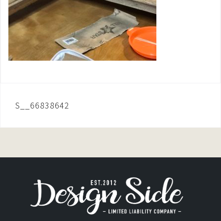
投
S__66838642
稿
ナ
ビ
ゲ
ー
シ
ョ
ン