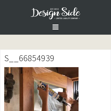
コ
ン
テ
ン
ツ
へ
ス
S__66854939
キ
ッ
プ