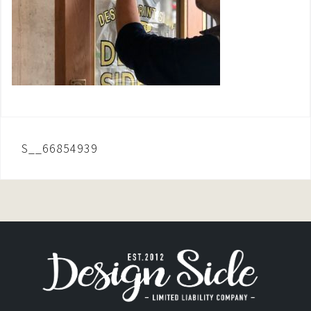
投
S__66854939
稿
ナ
ビ
ゲ
ー
シ
ョ
ン